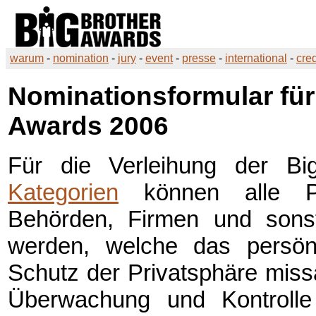
warum
-
nomination
-
jury
-
event
-
presse
-
international
-
cred
Nominationsformular für
Awards
2006
Für die Verleihung der B
Kategorien
können alle Per
Behörden, Firmen und sonsti
werden, welche das persön
Schutz der Privatsphäre miss
Überwachung und Kontroll