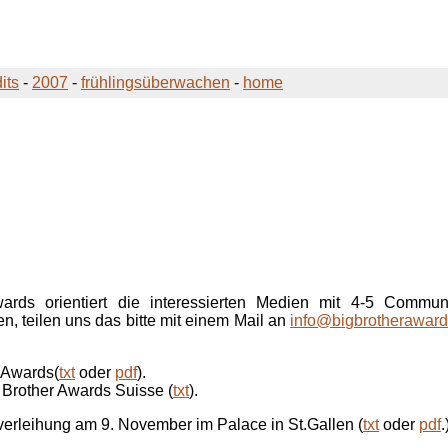
its
-
2007
-
frühlingsüberwachen
-
home
wards
orientiert die interessierten Medien mit 4-5 Commu
, teilen uns das bitte mit einem Mail an
info@bigbrotheraward
r Awards(
txt
oder
pdf
).
 Brother Awards Suisse (
txt
).
sverleihung am 9. November im Palace in St.Gallen (
txt
oder
pdf
.