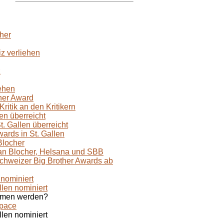
her
z verliehen
z
iehen
ther Award
ritik an den Kritikern
en überreicht
t. Gallen überreicht
wards in St. Gallen
Blocher
an Blocher, Helsana und SBB
Schweizer Big Brother Awards ab
 nominiert
llen nominiert
mmen werden?
pace
llen nominiert