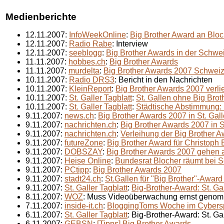
Medienberichte
12.11.2007:
InfoWeekOnline
:
Big Brother Award an Bloc
12.11.2007:
Radio Rabe
: Interview
12.11.2007:
seeblogg
:
Big Brother Awards in der Schwei
11.11.2007:
hobbes.ch
:
Big Brother Awards
11.11.2007:
murdelta
:
Big Brother Awards 2007 Schwei
10.11.2007:
Radio DRS3
: Bericht in den Nachrichten
10.11.2007:
KleinReport
:
Big Brother Awards 2007 verl
10.11.2007:
St. Galler Tagblatt
:
St. Gallen ohne Big Bro
10.11.2007:
St. Galler Tagblatt
:
Städtische Abstimmung: K
9.11.2007:
news.ch
:
Big Brother Awards 2007 in St. Gall
9.11.2007:
nachrichten.ch
:
Big Brother Awards 2007 in S
9.11.2007:
nachrichten.ch
:
Verleihung der Big Brother A
9.11.2007:
futureZone
:
Big Brother Award für Christoph 
9.11.2007:
DOBSZAY
:
Big Brother Awards 2007 gehen 
9.11.2007:
Heise Online
:
Bundesrat Blocher räumt bei 
9.11.2007:
PCtipp
:
Big Brother Awards 2007
9.11.2007:
stadt24.ch
:
St.Gallen für "Big Brother"-Award
9.11.2007:
St. Galler Tagblatt
:
Big-Brother-Award: St. Ga
8.11.2007:
WOZ
: Muss Videoüberwachung ernst geno
7.11.2007:
inside-it.ch
:
BloggingToms Woche im Cybers
6.11.2007:
St. Galler Tagblatt
: Big-Brother-Award: St. Ga
6.11.2007:
GEBSN
:
[Tipps] Big Brother Awards