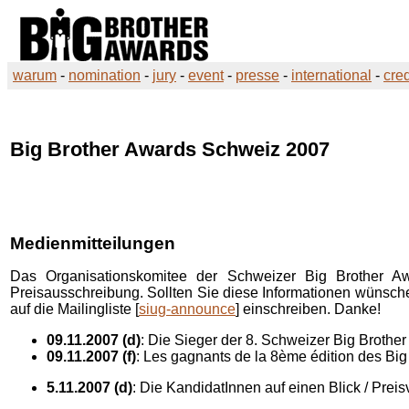
warum
-
nomination
-
jury
-
event
-
presse
-
international
-
cred
Big Brother Awards
Schweiz 2007
Medienmitteilungen
Das Organisationskomitee der Schweizer
Big Brother A
Preisausschreibung. Sollten Sie diese Informationen wünschen
auf die Mailingliste [
siug-announce
] einschreiben. Danke!
09.11.2007 (d)
: Die Sieger der 8. Schweizer Big Brothe
09.11.2007 (f)
: Les gagnants de la 8ème édition des Big
5.11.2007 (d)
: Die KandidatInnen auf einen Blick / Prei