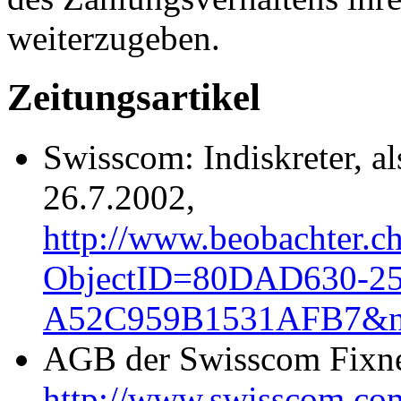
weiterzugeben.
Zeitungsartikel
Swisscom: Indiskreter, a
26.7.2002,
http://www.beobachter.ch
ObjectID=80DAD630-2
A52C959B1531AFB7&n
AGB der Swisscom Fixnet
http://www.swisscom.co