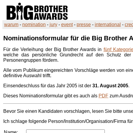
warum
-
nomination
-
jury
-
event
-
presse
-
international
-
cred
Nominationsformular für die
Big Brother 
Für die Verleihung der Big Brother Awards in
fünf Kategori
welche das persönliche Grundrecht auf den Schutz der
Personengruppen fördern.
Alle vom Publikum eingereichten Vorschläge werden von ei
definitive Auswahl trifft.
Einsendeschluss für das Jahr 2005 ist der
31. August 2005
.
Dieses Nominationsformular gibt es auch als
PDF
zum Ausdr
Bevor Sie einen Kandidaten vorschlagen, lesen Sie bitte uns
Ich schlage folgende Person/Institution/Organisation/Firma fü
Name: