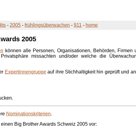
its
-
2005
-
frühlingsüberwachen
-
911
-
home
Awards
2005
en
können alle Personen, Organisationen, Behörden, Firmen un
 Privatsphäre missachten und/oder welche die Überwachu
ner
Expertinnengruppe
auf ihre Stichhaltigkeit hin geprüft und 
ucken.
ere
Nominationskriterien
.
r einen
Big Brother Awards
Schweiz 2005 vor: