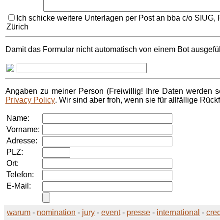
Ich schicke weitere Unterlagen per Post an bba c/o SIUG,
Zürich
Damit das Formular nicht automatisch von einem Bot ausgefüll
Angaben zu meiner Person (Freiwillig! Ihre Daten werden se
Privacy Policy
. Wir sind aber froh, wenn sie für allfällige Rü
Name:
Vorname:
Adresse:
PLZ:
Ort:
Telefon:
E-Mail:
warum
-
nomination
-
jury
-
event
-
presse
-
international
-
cred