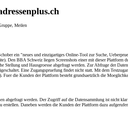
adressenplus.ch
Gruppe, Meilen
chober ein "neues und einzigartiges Online-Tool zur Suche, Ueberprue
seite). Den BBA Schweiz liegen Screenshots einer mit dieser Plattfor
che Stellung und Hausgroesse abgefragt werden. Zur Abfrage der Datenba
reigeschaltet. Eine Zugangspruefung findet nicht statt. Mit dem Testz
84). Fuer die Kunden der Plattform besteht grundsaetzlich die Moeglichk
en abgefragt werden. Der Zugriff auf die Datensammlung ist nicht klar
n zu erstellen. Daneben werden die Kunden der Plattform dazu aufgeru