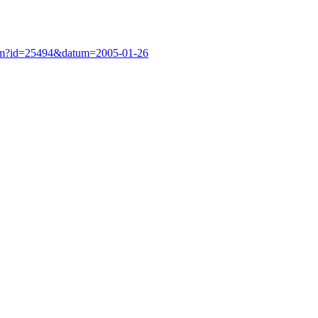
cfm?id=25494&datum=2005-01-26