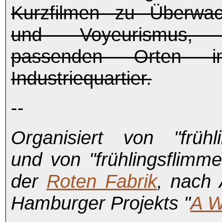
Kurzfilmen zu Überwac
und Voyeurismus, p
passenden Orten i
Industriequartier.
--
Organisiert von "frühl
und von "frühlingsflimm
der
Roten Fabrik
, nach
Hamburger Projekts "
A W