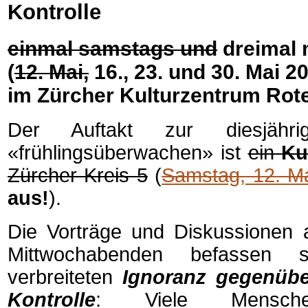
Kontrolle
einmal samstags und
dreimal 
(
12. Mai,
16., 23. und 30. Mai 2
im Zürcher Kulturzentrum Rote
Der Auftakt zur diesjähr
«frühlingsüberwachen» ist
ein
Ku
Zürcher Kreis 5
(
Samstag, 12. M
aus!
).
Die Vorträge und Diskussionen 
Mittwochabenden befassen 
verbreiteten
Ignoranz gegenüb
Kontrolle
: Viele Mensch