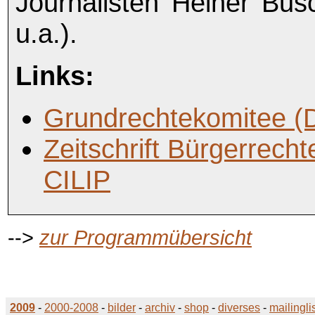
Journalisten Heiner Bus
u.a.).
Links:
Grundrechtekomitee (
Zeitschrift Bürgerrechte
CILIP
-->
zur Programmübersicht
2009
-
2000-2008
-
bilder
-
archiv
-
shop
-
diverses
-
mailingli