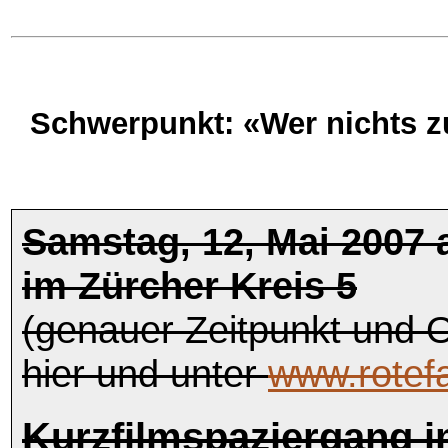
Schwerpunkt: «Wer nichts zu
Samstag, 12, Mai 2007 
im Zürcher Kreis 5
(genauer Zeitpunkt und 
hier und unter
www.rotefa
Kurzfilmspaziergang i