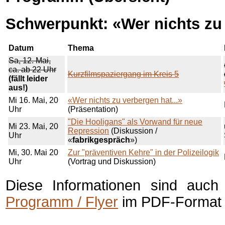
Schwerpunkt: «Wer nichts zu 
Datum
Thema
Sa, 12. Mai,
ca. ab 22 Uhr
Kurzfilmspaziergang im Kreis 5
(fällt leider
aus!)
Mi 16. Mai, 20
«Wer nichts zu verbergen hat...»
Uhr
(Präsentation)
"Die Hooligans" als Vorwand für neue
Mi 23. Mai, 20
Repression
(Diskussion /
Uhr
«
fabrikgespräch
»)
Mi, 30. Mai 20
Zur "präventiven Kehre" in der Polizeilogik
Uhr
(Vortrag und Diskussion)
Diese Informationen sind auc
Programm / Flyer
im PDF-Format e