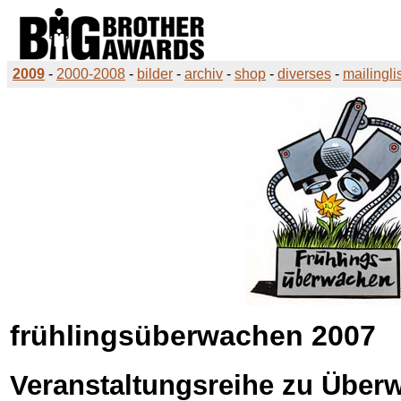
2009
-
2000-2008
-
bilder
-
archiv
-
shop
-
diverses
-
mailingli
frühlingsüberwachen 2007
Veranstaltungsreihe zu Übe