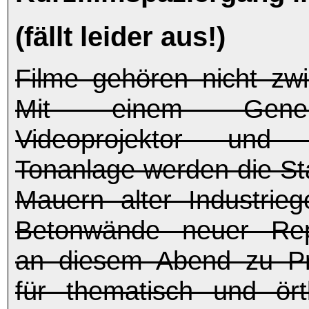
(fällt leider aus!)
Filme gehören nicht zw
Mit einem Gener
Videoprojektor und 
Tonanlage werden die St
Mauern alter Industrie
Betonwände neuer Repr
an diesem Abend zu Pro
für thematisch und ört