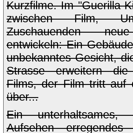
Kurzfilme. Im "Guerilla-
zwischen Film, U
Zuschauenden neue
entwickeln: Ein Gebäude 
unbekanntes Gesicht, d
Strasse erweitern di
Films, der Film tritt au
über...
Ein unterhaltsames, b
Aufsehen erregendes