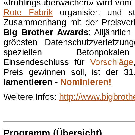
«frühlingsüberwachen» wird vom 
Rote Fabrik
organisiert und s
Zusammenhang mit der Preisverl
Big Brother Awards
: Alljährli
gröbsten Datenschutzverletzu
speziellen Betonpokale
Einsendeschluss für
Vorschläge
Preis gewinnen soll, ist der 3
lamentieren -
Nominieren!
Weitere Infos:
http://www.bigbrot
Programm (Übersicht)