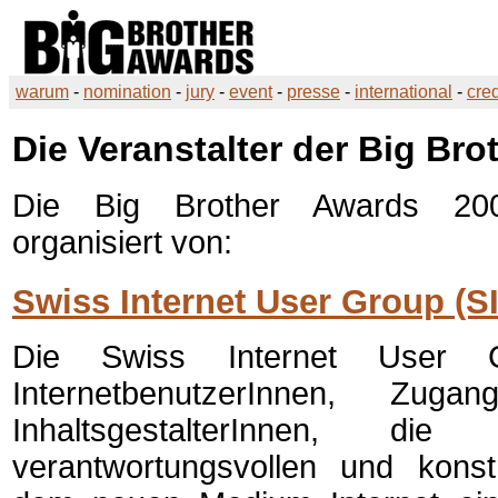
warum
-
nomination
-
jury
-
event
-
presse
-
international
-
cred
Die Veranstalter der
Big Bro
Die
Big Brother Awards 20
organisiert von:
Swiss Internet User Group (S
Die Swiss Internet User 
InternetbenutzerInnen, Zugan
InhaltsgestalterInnen, d
verantwortungsvollen und kons