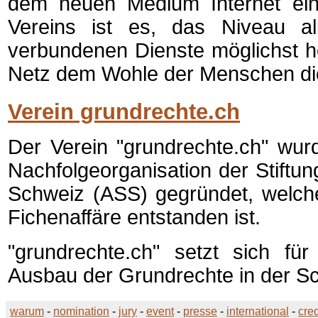
dem neuen Medium Internet ein
Vereins ist es, das Niveau al
verbundenen Dienste möglichst h
Netz dem Wohle der Menschen di
Verein grundrechte.ch
Der Verein "grundrechte.ch" wur
Nachfolgeorganisation der Stiftun
Schweiz (ASS) gegründet, welch
Fichenaffäre entstanden ist.
"grundrechte.ch" setzt sich fü
Ausbau der Grundrechte in der Sc
warum
-
nomination
-
jury
-
event
-
presse
-
international
-
cred