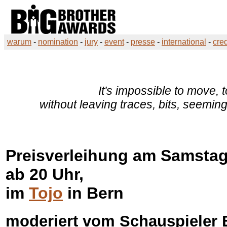
warum
-
nomination
-
jury
-
event
-
presse
-
international
-
cred
It's impossible to move, t
without leaving traces, bits, seemi
Preisverleihung am Samstag,
ab 20 Uhr,
im
Tojo
in Bern
moderiert vom Schauspieler