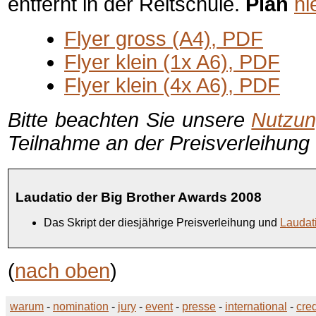
entfernt in der Reitschule.
Plan
hi
Flyer gross (A4), PDF
Flyer klein (1x A6), PDF
Flyer klein (4x A6), PDF
Bitte beachten Sie unsere
Nutzun
Teilnahme an der Preisverleihung
Laudatio der Big Brother Awards 2008
Das Skript der diesjährige Preisverleihung und
Laudat
(
nach oben
)
warum
-
nomination
-
jury
-
event
-
presse
-
international
-
cred