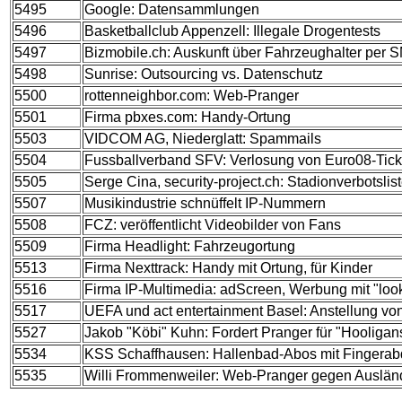
5495
Google: Datensammlungen
5496
Basketballclub Appenzell: Illegale Drogentests
5497
Bizmobile.ch: Auskunft über Fahrzeughalter per 
5498
Sunrise: Outsourcing vs. Datenschutz
5500
rottenneighbor.com: Web-Pranger
5501
Firma pbxes.com: Handy-Ortung
5503
VIDCOM AG, Niederglatt: Spammails
5504
Fussballverband SFV: Verlosung von Euro08-Tick
5505
Serge Cina, security-project.ch: Stadionverbotslis
5507
Musikindustrie schnüffelt IP-Nummern
5508
FCZ: veröffentlicht Videobilder von Fans
5509
Firma Headlight: Fahrzeugortung
5513
Firma Nexttrack: Handy mit Ortung, für Kinder
5516
Firma IP-Multimedia: adScreen, Werbung mit "loo
5517
UEFA und act entertainment Basel: Anstellung v
5527
Jakob "Köbi" Kuhn: Fordert Pranger für "Hooligan
5534
KSS Schaffhausen: Hallenbad-Abos mit Fingerab
5535
Willi Frommenweiler: Web-Pranger gegen Auslän