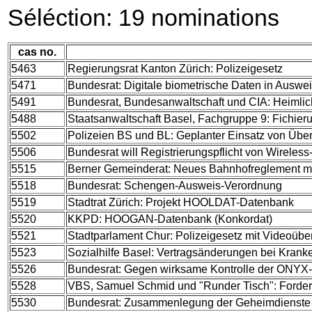
Séléction: 19 nominations
cas no.
5463
Regierungsrat Kanton Zürich: Polizeigesetz
5471
Bundesrat: Digitale biometrische Daten in Auswe
5491
Bundesrat, Bundesanwaltschaft und CIA: Heimlic
5488
Staatsanwaltschaft Basel, Fachgruppe 9: Fichier
5502
Polizeien BS und BL: Geplanter Einsatz von Ü
5506
Bundesrat will Registrierungspflicht von Wireles
5515
Berner Gemeinderat: Neues Bahnhofreglement mi
5518
Bundesrat: Schengen-Ausweis-Verordnung
5519
Stadtrat Zürich: Projekt HOOLDAT-Datenbank
5520
KKPD: HOOGAN-Datenbank (Konkordat)
5521
Stadtparlament Chur: Polizeigesetz mit Videoüb
5523
Sozialhilfe Basel: Vertragsänderungen bei Kran
5526
Bundesrat: Gegen wirksame Kontrolle der ONYX
5528
VBS, Samuel Schmid und "Runder Tisch": Forder
5530
Bundesrat: Zusammenlegung der Geheimdienst