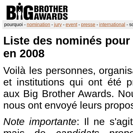
pourquoi -
nomination
-
jury
-
event
-
presse
-
international
-
s
Liste des nominés pour
en 2008
Voilà les personnes, organisa
et institutions qui ont ét
aux
Big Brother Awards
. No
nous ont envoyé leurs propos
Note importante
: Il ne s'ag