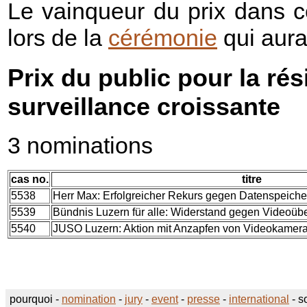
Le vainqueur du prix dans c
lors de la
cérémonie
qui aura
Prix du public pour la rés
surveillance croissante
3 nominations
cas no.
titre
5538
Herr Max: Erfolgreicher Rekurs gegen Datenspeiche
5539
Bündnis Luzern für alle: Widerstand gegen Video
5540
JUSO Luzern: Aktion mit Anzapfen von Videokamera
pourquoi -
nomination
-
jury
-
event
-
presse
-
international
-
s