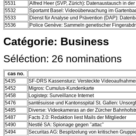
5531
Alfred Heer (SVP, Zürich): Datenaustausch in der 
5532
Sportamt Basel: Videoüberwachung im Gartenb
5533
Dienst für Analyse und Prävention (DAP): Datenb
5536
Police Genève: Sammeln genetischer Fingerabd
Catégorie: Business
Séléction: 26 nominations
cas no.
5435
SF-DRS Kassensturz: Versteckte Videoaufnahme
5452
Migros: Cumulus-Kundenkarte
5458
Logistep: Surveillance Internet
5476
santésuisse und Kantonsspital St. Gallen: Unsorg
5485
Diverse: Videokameras an der Zürcher Bahnhofst
5487
Facts 2.0: Redaktion liest Mails der Mitglieder
5490
Nestlé SA: Spionage gegen "attac"
5494
Securitas AG: Bespitzelung von kritischen Grupp