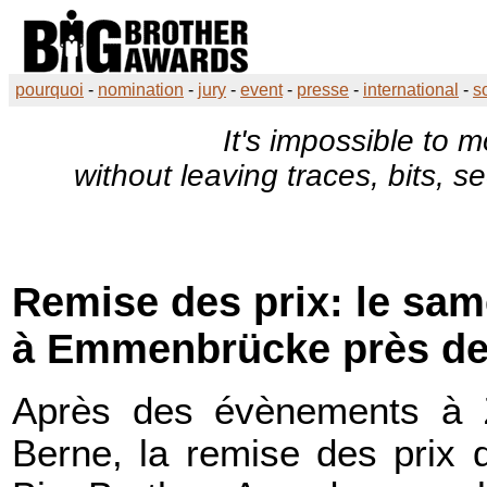
pourquoi
-
nomination
-
jury
-
event
-
presse
-
international
-
s
It's impossible to m
without leaving traces, bits, 
Remise des prix: le sam
à Emmenbrücke près de
Après des évènements à Z
Berne, la remise des prix 