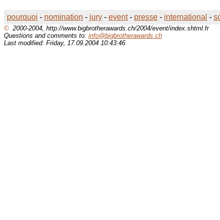
pourquoi
-
nomination
-
jury
-
event
-
presse
-
international
-
s
©
2000-2004, http://www.bigbrotherawards.ch/2004/event/index.shtml.fr
Questions and comments to:
info@bigbrotherawards.ch
Last modified: Friday, 17.09.2004 10:43:46