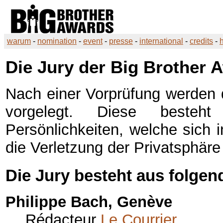
warum
-
nomination
-
event
-
presse
-
international
-
credits
-
Die Jury der
Big Brother 
Nach einer Vorprüfung werden d
vorgelegt. Diese besteh
Persönlichkeiten, welche sich i
die Verletzung der Privatsphäre
Die Jury besteht aus folgen
Philippe Bach, Genève
Rédacteur
Le Courrier