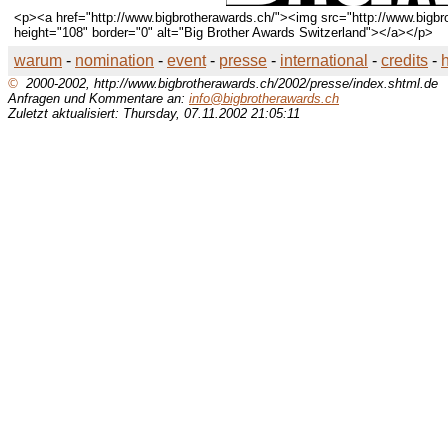
<p><a href="http://www.bigbrotherawards.ch/"><img src="http://www.bigbr
height="108" border="0" alt="Big Brother Awards Switzerland"></a></p>
warum
-
nomination
-
event
-
presse
-
international
-
credits
-
©
2000-2002, http://www.bigbrotherawards.ch/2002/presse/index.shtml.de
Anfragen und Kommentare an:
info@bigbrotherawards.ch
Zuletzt aktualisiert: Thursday, 07.11.2002 21:05:11