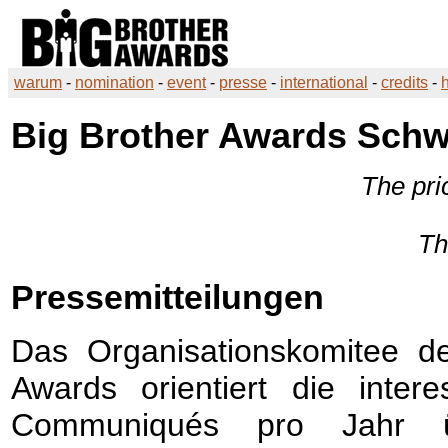
warum
-
nomination
-
event
-
presse
-
international
-
credits
-
Big Brother Awards
Schwe
The pri
Th
Pressemitteilungen
Das Organisationskomitee 
Awards
orientiert die inter
Communiqués pro Jahr ü