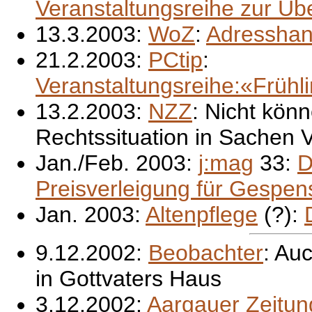
Veranstaltungsreihe zur Ü
13.3.2003:
WoZ
:
Adresshan
21.2.2003:
PCtip
:
Veranstaltungsreihe:«Früh
13.2.2003:
NZZ
: Nicht könn
Rechtssituation in Sachen
Jan./Feb. 2003:
j:mag
33:
D
Preisverleigung für Gespen
Jan. 2003:
Altenpflege
(?):
9.12.2002:
Beobachter
: Au
in Gottvaters Haus
3.12.2002:
Aargauer Zeitun