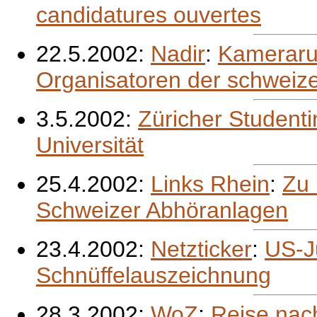
candidatures ouvertes
22.5.2002:
Nadir
:
Kameraru
Organisatoren der schweize
3.5.2002:
Züricher Studenti
Universität
25.4.2002:
Links Rhein
:
Zu 
Schweizer Abhöranlagen
23.4.2002:
Netzticker
:
US-Ju
Schnüffelauszeichnung
28.3.2002:
WoZ
:
Reise nac