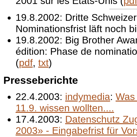
2001 sur les Etats-Unis (
pd
19.8.2002: Dritte Schweize
Nominationsfrist läft noch b
19.8.2002:
Big Brother Awa
édition: Phase de nominati
(
pdf
,
txt
)
Presseberichte
22.4.2003:
indymedia
:
Was 
11.9. wissen wollten....
17.4.2003:
Datenschutz Zu
2003» - Eingabefrist für Vor