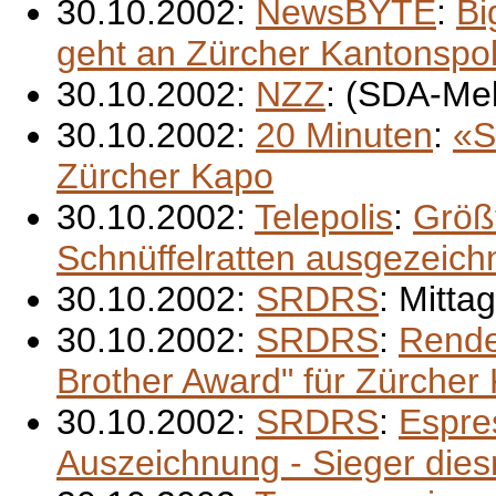
30.10.2002:
NewsBYTE
:
Bi
geht an Zürcher Kantonspol
30.10.2002:
NZZ
: (SDA-Me
30.10.2002:
20 Minuten
:
«S
Zürcher Kapo
30.10.2002:
Telepolis
:
Größ
Schnüffelratten ausgezeich
30.10.2002:
SRDRS
: Mitta
30.10.2002:
SRDRS
:
Rende
Brother Award" für Zürcher 
30.10.2002:
SRDRS
:
Espre
Auszeichnung - Sieger dies