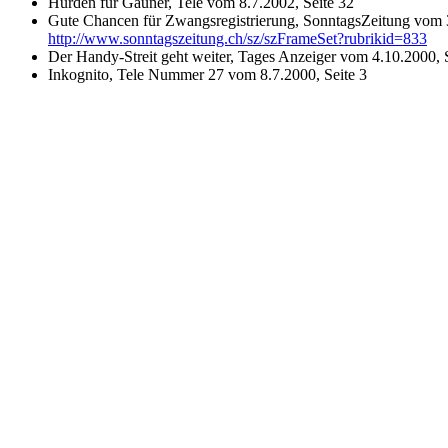
Hürden für Gauner, Tele vom 8.7.2002, Seite 32
Gute Chancen für Zwangsregistrierung, SonntagsZeitung vom 
http://www.sonntagszeitung.ch/sz/szFrameSet?rubrikid=833
Der Handy-Streit geht weiter, Tages Anzeiger vom 4.10.2000, 
Inkognito, Tele Nummer 27 vom 8.7.2000, Seite 3