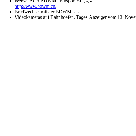
Webseite der BDWM Transport AG, -, -
http://www.bdwm.ch/
Briefwechsel mit der BDWM, -, -
Videokameras auf Bahnhoefen, Tages-Anzeiger vom 13. Nove