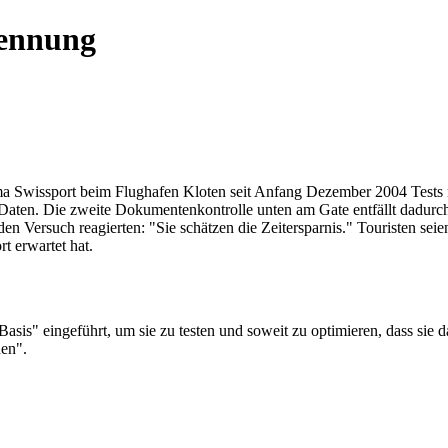
kennung
irma Swissport beim Flughafen Kloten seit Anfang Dezember 2004 Tests m
n Daten. Die zweite Dokumentenkontrolle unten am Gate entfällt dadurc
den Versuch reagierten: "Sie schätzen die Zeitersparnis." Touristen se
t erwartet hat.
 Basis" eingeführt, um sie zu testen und soweit zu optimieren, dass sie 
nen".