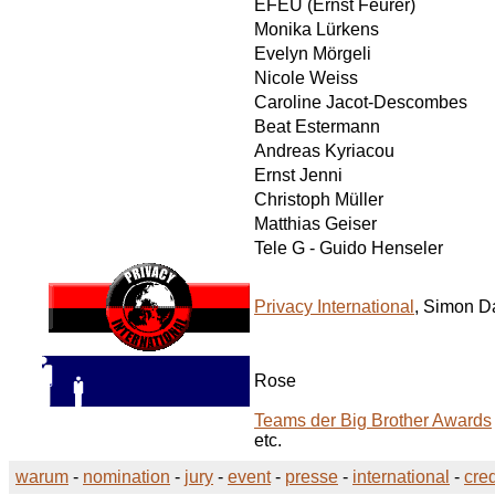
EFEU (Ernst Feurer)
Monika Lürkens
Evelyn Mörgeli
Nicole Weiss
Caroline Jacot-Descombes
Beat Estermann
Andreas Kyriacou
Ernst Jenni
Christoph Müller
Matthias Geiser
Tele G - Guido Henseler
Privacy International
, Simon D
Rose
Teams der
Big Brother Awards
etc.
warum
-
nomination
-
jury
-
event
-
presse
-
international
-
cred