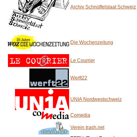
Archiv Schnüffelstaat Schweiz
Die Wochenzeitung
Le Courrier
Werft22
UNIA Nordwestschweiz
Comedia
Verein trash.net