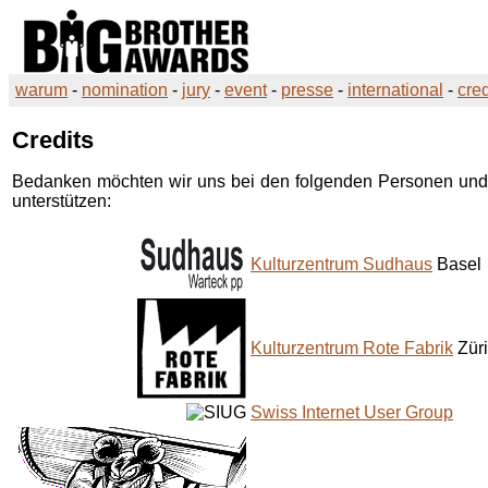
warum
-
nomination
-
jury
-
event
-
presse
-
international
-
cred
Credits
Bedanken möchten wir uns bei den folgenden Personen und
unterstützen:
Kulturzentrum Sudhaus
Basel
Kulturzentrum Rote Fabrik
Zür
Swiss Internet User Group