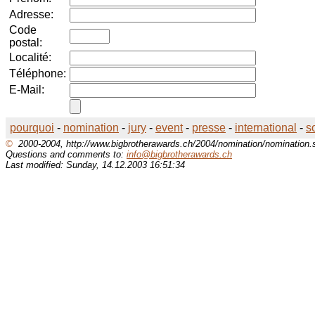
Adresse:
Code
postal:
Localité:
Téléphone:
E-Mail:
pourquoi
-
nomination
-
jury
-
event
-
presse
-
international
-
s
©
2000-2004, http://www.bigbrotherawards.ch/2004/nomination/nomination.s
Questions and comments to:
info@bigbrotherawards.ch
Last modified: Sunday, 14.12.2003 16:51:34