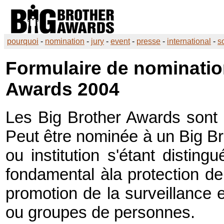
pourquoi
-
nomination
-
jury
-
event
-
presse
-
international
-
s
Formulaire de nominati
Awards
2004
Les Big Brother Awards sont 
Peut être nominée à un
Big B
ou institution s'étant distin
fondamental àla protection de
promotion de la surveillance 
ou groupes de personnes.