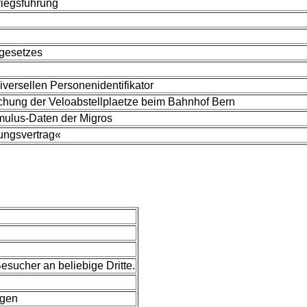
riegsführung
lgesetzes
versellen Personenidentifikator
hung der Veloabstellplaetze beim Bahnhof Bern
mulus-Daten der Migros
ungsvertrag«
sucher an beliebige Dritte.
egen