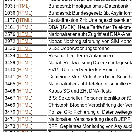
993 (
HTML
)
Bundesrat: Hooliganismus-Datenbank
1036 (
HTML
)
Bundesrat: Bundesgesetz üb. Asylinfor
1177 (
HTML
)
Justizdirektion ZH: Uneingeschraenkter 
2161 (
HTML
)
DBA (UVEK): Neue Tarife fuer Teleko
2576 (
HTML
)
Nationalrat erlaubt Zugriff auf DNA-Ana
2972 (
HTML
)
Natrat: Nachregistirerung von SIM-Kart
3130 (
HTML
)
VBS: Ueberwachungsdrohne
3424 (
HTML
)
Roschacher: Terror Abkommen
3429 (
HTML
)
Natrat: Rückweisung Datenschutzgeset
3440 (
HTML
)
SVP LU fordert verdeckte Ermittler
3441 (
HTML
)
Gemeinde Muri: VideoUeb beim Schulh
3465 (
HTML
)
Nationalrat erlaubt Telefonmitschnitte (
3466 (
HTML
)
Kapos SG und ZH: DNA-Tests
3467 (
HTML
)
BfS: Sektorieller Personenidenfikator (
3469 (
HTML
)
Christoph Blocher: Verschärfung der Ve
3470 (
HTML
)
Polizei GR: Fichierung u. Datenweiter
3471 (
HTML
)
Nationalrat: Verschaerfung des BUEPF
3473 (
HTML
)
BFF: Geplantes Monitoring von Asylsu