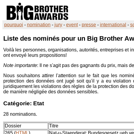
pourquoi
-
nomination
-
jury
-
event
-
presse
-
international
-
s
Liste des nominés pour un
Big Brother A
Voilà les personnes, organisations, autorités, entreprises et
ont envoyé leurs propositions!
Note importante
: Il ne s'agit pas des gagnants du prix, mais d
Nous souhaitons attirer l'attention sur le fait que les no
protection des données ont jugé soit qu'il y a eu violation 
juridiquement les violations des règles de la protection des don
de manière négligée des données sensibles.
Catégorie: Etat
28 nominations.
Dossier
Titre
265 (
HTML
)
Nat-u-Staenderat: Bundesgesetz ueb.ve