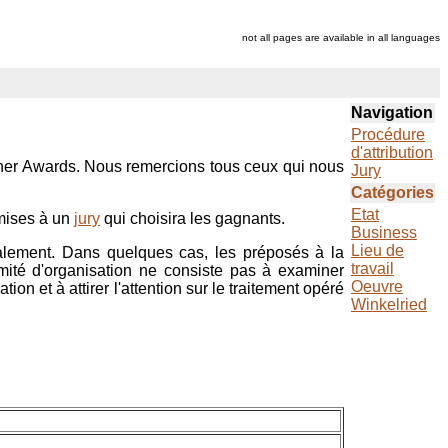
not all pages are available in all languages
Navigation
Procédure
d'attribution
her Awards
. Nous remercions tous ceux qui nous
Jury
Catégories
Etat
umises à un
jury
qui choisira les gagnants.
Business
Lieu de
énalement. Dans quelques cas, les préposés à la
travail
comité d'organisation ne consiste pas à examiner
Oeuvre
on et à attirer l'attention sur le traitement opéré
Winkelried