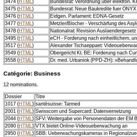
3474 (
HTML
)
Bundesrat: Verordnung über elektron. K
3475 (
HTML
)
Bundesrat: Neue Baukredite fuer ONYX
3476 (
HTML
)
Eidgen. Parlament: EDNA-Gesetz
3477 (
HTML
)
Metzler/Blocher - Verschärfung des Asy
3478 (
HTML
)
Nationalrat: Revision Auslaendergesetz
3495 (
HTML
)
eCH - Forderung nach einheitlichem, uni
3517 (
HTML
)
Alexander Tschaeppaet: Videoueberwac
3549 (
HTML
)
Obergericht Kt. BE: Forderung nach Cu
3558 (
HTML
)
Dr. med. Urbaniok (PPD-ZH): »Behandl
Catégorie: Business
12 nominations.
Dossier
Titre
1017 (
HTML
)
santésuisse: Tarmed
2001 (
HTML
)
Swisscom und Supercard: Datenvernetzung
2044 (
HTML
)
SFV: Weitergabe von Personendaten der EM Be
2090 (
HTML
)
VTX bietet Online-Videoueberwachung an
2950 (
HTML
)
SBB: Ueberwachungskameras in Regionalzu