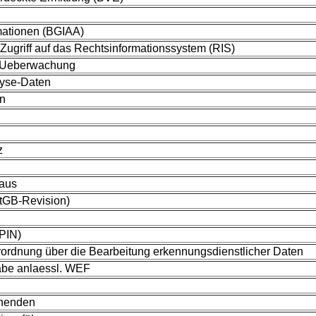
mationen (BGIAA)
Zugriff auf das Rechtsinformationssystem (RIS)
m-Ueberwachung
lyse-Daten
en
z
aus
StGB-Revision)
SPIN)
rordnung über die Bearbeitung erkennungsdienstlicher Daten
gabe anlaessl. WEF
chenden