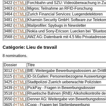
3422 (
HTML
)
Forchbahn und SZU: Videoüberwachung in Z
3463 (
HTML
)
Migros: Teilnahme an RFID-Forschung
3464 (
HTML
)
Zurich Financial Services: Luegendetektoren
3481 (
HTML
)
Khamsin Security GmbH: Software zur Telek
3482 (
HTML
)
Mailprofiler: Spybugs in Newsletter
3480 (
HTML
)
Nokia und Sony-Ericson: Luecken bei "Bluetoo
3568 (
HTML
)
AWZ AG: Datenbank mit 4.5 Mio Privatadresse
Catégorie: Lieu de travail
8 nominations.
Dossier
Titre
3012 (
HTML
)
BfE: Weitergabe Bewerbungsdossiers an Drittf
3115 (
HTML
)
ID-St.Gallen: Personenbezogene Auswertungen
3425 (
HTML
)
Stadtpolizei Zuerich ueberwachte Polizisten
3439 (
HTML
)
PickPay - Fragen in Bewerbungsdossier
3518 (
HTML
)
Rhaetische Bahnen (RhB): Alkoholkontrolle de
3550 (
HTML
)
Denner AG: Weitergabe von Bewerbungsdossier
3605 (
HTML
)
Coop - Fragen bei Stellenbewerbung