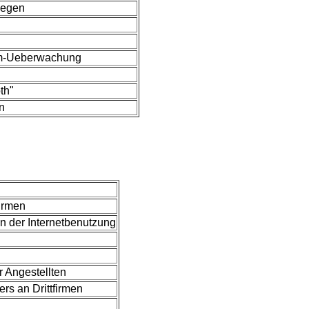
uegen
om-Ueberwachung
th"
n
irmen
 der Internetbenutzung
r Angestellten
s an Drittfirmen