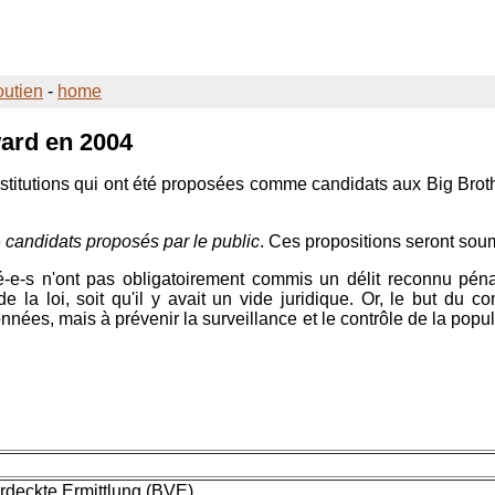
outien
-
home
ward
en 2004
 institutions qui ont été proposées comme candidats aux
Big Brot
e
candidats proposés par le public
. Ces propositions seront so
miné-e-s n'ont pas obligatoirement commis un délit reconnu p
de la loi, soit qu'il y avait un vide juridique. Or, le but du 
nées, mais à prévenir la surveillance et le contrôle de la populati
rdeckte Ermittlung (BVE)