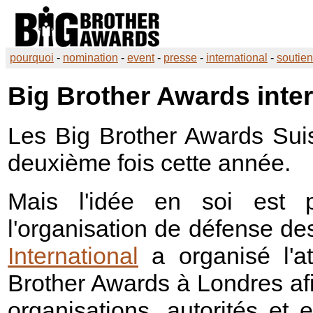
pourquoi
-
nomination
-
event
-
presse
-
international
-
soutien
Big Brother Awards inter
Les
Big Brother Awards
Suis
deuxième fois cette année.
Mais l'idée en soi est 
l'organisation de défense d
International
a organisé l'at
Brother Awards
à Londres afi
organisations, autorités et 