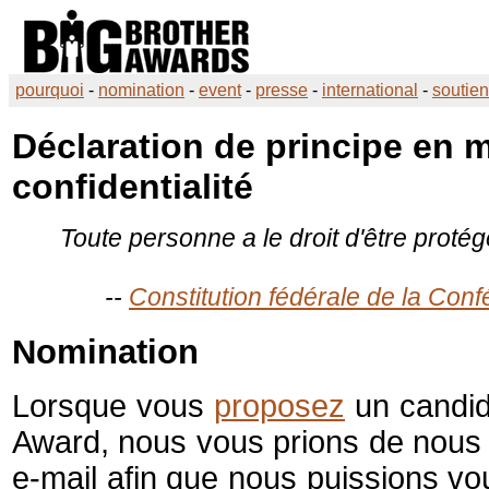
pourquoi
-
nomination
-
event
-
presse
-
international
-
soutien
Déclaration de principe en m
confidentialité
Toute personne a le droit d'être protég
--
Constitution fédérale de la Confé
Nomination
Lorsque vous
proposez
un candid
Award
, nous vous prions de nous 
e-mail afin que nous puissions vo