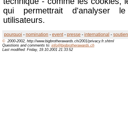
technique - comme les cookies, l
qui permettrait d'analyser 
utilisateurs.
pourquoi
-
nomination
-
event
-
presse
-
international
-
soutien
©
2000-2002, http://www.bigbrotherawards.ch/2001/privacy.fr.shtml
Questions and comments to:
info@bigbrotherawards.ch
Last modified: Friday, 19.10.2001 21:33:52