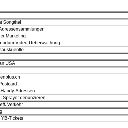
t Songtitel
d. Adressensammlungen
uer Marketing
 Rundum-Video-Ueberwachung
sauskuenfte
 an USA
senplus.ch
 Postcard
d-Handy-Adressen
l: Sprayer denunzieren
ff. Verkehr
ng
 YB-Tickets