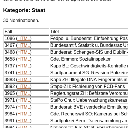
Kategorie: Staat
30 Nominationen.
Fall
Titel
1086 (
HTML
)
Fedpol u. Bundesrat: Einfuehrung Pas
3467 (
HTML
)
Bundesamt f. Statistik u. Bundesrat: U
3468 (
HTML
)
Bundesrat: Schengen-SIS und Dubli
3658 (
HTML
)
Gde. Emmen: Sozialinspektor
3737 (
HTML
)
Kapo BL: Geschwindigkeits-Kontrolle
3741 (
HTML
)
Stadtparlament SG: Revision Polizeir
3883 (
HTML
)
Kapo ZH: Illegale DNA-Fingerprints in
3892 (
HTML
)
Stapo-ZH: Fichierung von FCB-Fans
3965 (
HTML
)
Regierungsrat ZH: Befristete Verordn
3971 (
HTML
)
StaPo Chur: Ueberwachungskameras
3974 (
HTML
)
Bundesrat: BVE / verdeckte Ermittlung
3984 (
HTML
)
Gde. Recherswil SO: Kameras bei Sc
3991 (
HTML
)
Stadtpolizei Bern: Datensammlung a
3994 (
HTML
)
Nationalrat Jürg Stahl: Versicherungsk