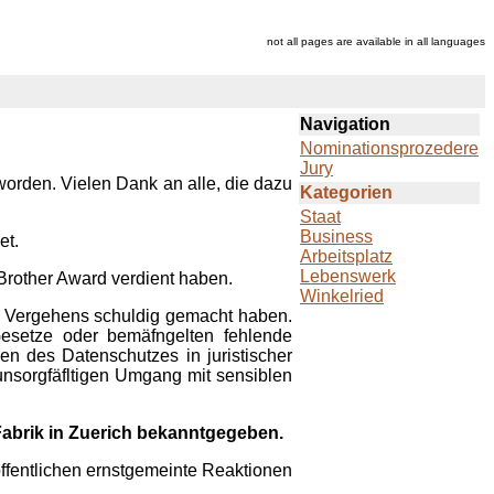
not all pages are available in all languages
Navigation
Nominationsprozedere
Jury
orden. Vielen Dank an alle, die dazu
Kategorien
Staat
Business
et.
Arbeitsplatz
Lebenswerk
Brother Award
verdient haben.
Winkelried
en Vergehens schuldig gemacht haben.
Gesetze oder bemäfngelten fehlende
en des Datenschutzes in juristischer
nsorgfäfltigen Umgang mit sensiblen
Fabrik in Zuerich bekanntgegeben.
ffentlichen ernstgemeinte Reaktionen