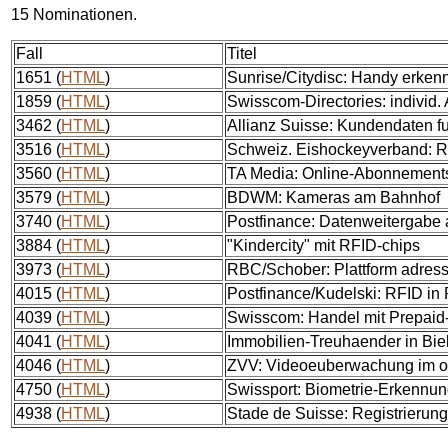
15 Nominationen.
Fall
Titel
1651 (
HTML
)
Sunrise/Citydisc: Handy erkenn
1859 (
HTML
)
Swisscom-Directories: indivi
3462 (
HTML
)
Allianz Suisse: Kundendaten f
3516 (
HTML
)
Schweiz. Eishockeyverband:
3560 (
HTML
)
TA Media: Online-Abonnement
3579 (
HTML
)
BDWM: Kameras am Bahnhof
3740 (
HTML
)
Postfinance: Datenweitergabe
3884 (
HTML
)
"Kindercity" mit RFID-chips
3973 (
HTML
)
RBC/Schober: Plattform adres
4015 (
HTML
)
Postfinance/Kudelski: RFID in
4039 (
HTML
)
Swisscom: Handel mit Prepai
4041 (
HTML
)
Immobilien-Treuhaender in Bie
4046 (
HTML
)
ZVV: Videoeuberwachung im oe
4750 (
HTML
)
Swissport: Biometrie-Erkennu
4938 (
HTML
)
Stade de Suisse: Registrierung