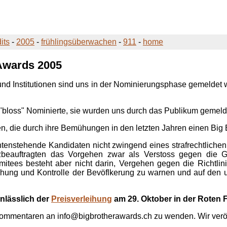
its
-
2005
-
frühlingsüberwachen
-
911
-
home
Awards
2005
nd Institutionen sind uns in der Nominierungsphase gemeldet w
 "bloss" Nominierte, sie wurden uns durch das Publikum gemeld
n, die durch ihre Bemühungen in den letzten Jahren einen
Big 
 untenstehende Kandidaten nicht zwingend eines strafrechtlich
utzbeauftragten das Vorgehen zwar als Verstoss gegen die 
tees besteht aber nicht darin, Vergehen gegen die Richtlini
hung und Kontrolle der Bevöflkerung zu warnen und auf den u
nlässlich der
Preisverleihung
am 29. Oktober in der Roten 
 Kommentaren an info@bigbrotherawards.ch zu wenden. Wir verö