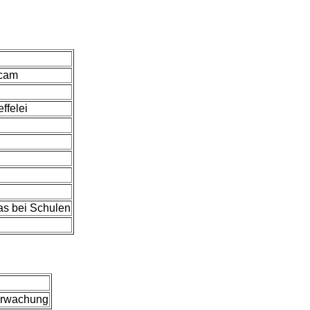
bcam
ffelei
s bei Schulen
berwachung