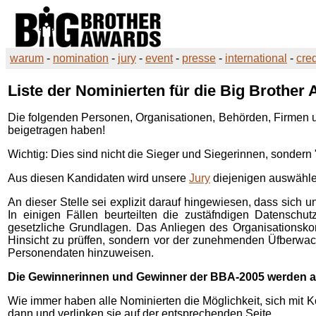
warum
-
nomination
-
jury
-
event
-
presse
-
international
-
cred
Liste der Nominierten für die
Big Brother 
Die folgenden Personen, Organisationen, Behörden, Firmen u
beigetragen haben!
Wichtig: Dies sind nicht die Sieger und Siegerinnen, sondern
Aus diesen Kandidaten wird unsere
Jury
diejenigen auswähle
An dieser Stelle sei explizit darauf hingewiesen, dass sich
In einigen Fällen beurteilten die zustäfndigen Datensch
gesetzliche Grundlagen. Das Anliegen des Organisationskomi
Hinsicht zu prüffen, sondern vor der zunehmenden Üfberwac
Personendaten hinzuweisen.
Die Gewinnerinnen und Gewinner der BBA-2005 werden a
Wie immer haben alle Nominierten die Möglichkeit, sich mit
dann und verlinken sie auf der entsprechenden Seite.