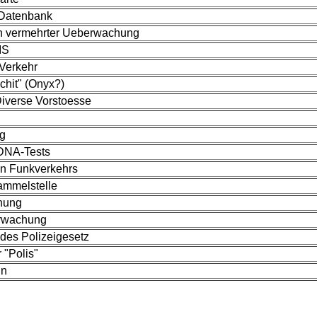
-Datenbank
ch vermehrter Ueberwachung
IS
Verkehr
chit" (Onyx?)
Diverse Vorstoesse
g
 DNA-Tests
en Funkverkehrs
ammelstelle
hung
erwachung
des Polizeigesetz
 "Polis"
ln