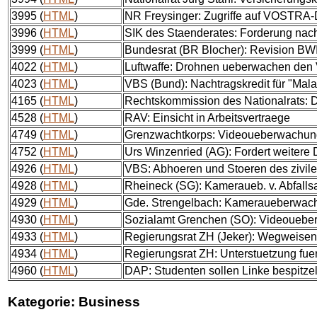
3995 (
HTML
)
NR Freysinger: Zugriffe auf VOSTRA
3996 (
HTML
)
SIK des Staenderates: Forderung na
3999 (
HTML
)
Bundesrat (BR Blocher): Revision BW
4022 (
HTML
)
Luftwaffe: Drohnen ueberwachen den 
4023 (
HTML
)
VBS (Bund): Nachtragskredit für "Mala
4165 (
HTML
)
Rechtskommission des Nationalrats: 
4528 (
HTML
)
RAV: Einsicht in Arbeitsvertraege
4749 (
HTML
)
Grenzwachtkorps: Videoueberwachun
4752 (
HTML
)
Urs Winzenried (AG): Fordert weitere
4926 (
HTML
)
VBS: Abhoeren und Stoeren des zivil
4928 (
HTML
)
Rheineck (SG): Kameraueb. v. Abfalls
4929 (
HTML
)
Gde. Strengelbach: Kameraueberwac
4930 (
HTML
)
Sozialamt Grenchen (SO): Videoueb
4933 (
HTML
)
Regierungsrat ZH (Jeker): Wegweisen
4934 (
HTML
)
Regierungsrat ZH: Unterstuetzung fuer
4960 (
HTML
)
DAP: Studenten sollen Linke bespitze
Kategorie: Business