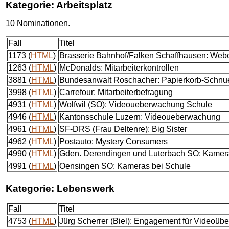
Kategorie: Arbeitsplatz
10 Nominationen.
Fall
Titel
1173 (
HTML
)
Brasserie Bahnhof/Falken Schaffhausen: We
1263 (
HTML
)
McDonalds: Mitarbeiterkontrollen
3881 (
HTML
)
Bundesanwalt Roschacher: Papierkorb-Schnue
3998 (
HTML
)
Carrefour: Mitarbeiterbefragung
4931 (
HTML
)
Wolfwil (SO): Videoueberwachung Schule
4946 (
HTML
)
Kantonsschule Luzern: Videoueberwachung
4961 (
HTML
)
SF-DRS (Frau Deltenre): Big Sister
4962 (
HTML
)
Postauto: Mystery Consumers
4990 (
HTML
)
Gden. Derendingen und Luterbach SO: Kamera
4991 (
HTML
)
Oensingen SO: Kameras bei Schule
Kategorie: Lebenswerk
Fall
Titel
4753 (
HTML
)
Jürg Scherrer (Biel): Engagement für Videoü